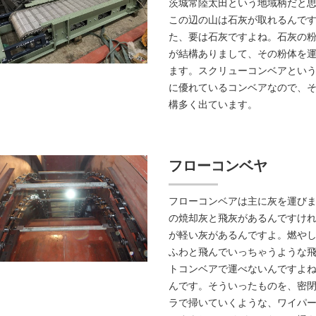
茨城常陸太田という地域柄だと
この辺の山は石灰が取れるんで
た、要は石灰ですよね。石灰の
が結構ありまして、その粉体を
ます。スクリューコンベアとい
に優れているコンベアなので、
構多く出ています。
フローコンベヤ
フローコンベアは主に灰を運びま
の焼却灰と飛灰があるんですけ
が軽い灰があるんですよ。燃や
ふわと飛んでいっちゃうような
トコンベアで運べないんですよ
んです。そういったものを、密
ラで掃いていくような、ワイパ