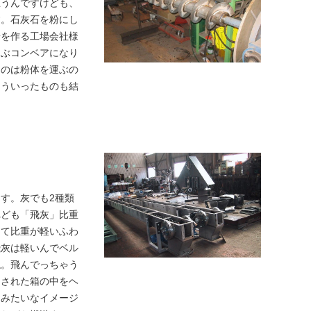
思うんですけども、
す。石灰石を粉にし
粉を作る工場会社様
運ぶコンベアになり
うのは粉体を運ぶの
そういったものも結
す。灰でも2種類
れども「飛灰」比重
して比重が軽いふわ
飛灰は軽いんでベル
ね。飛んでっちゃう
閉された箱の中をヘ
ーみたいなイメージ